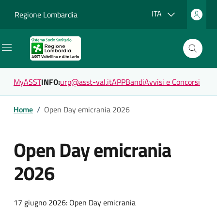
Vai ai contenuti
Vai al footer
Lingua attiva:
ITA
Regione Lombardia
MyASST
INFO:
urp@asst-val.it
APP
Bandi
Avvisi e Concorsi
Home
/
Open Day emicrania 2026
Open Day emicrania
2026
17 giugno 2026: Open Day emicrania