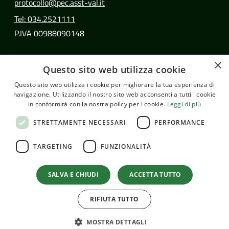
protocollo@pec.asst-val.it
Tel: 034.2521111
P.IVA 00988090148
SEGUICI SU
×
Questo sito web utilizza cookie
Facebook
Instagram
Questo sito web utilizza i cookie per migliorare la tua esperienza di
navigazione. Utilizzando il nostro sito web acconsenti a tutti i cookie
in conformità con la nostra policy per i cookie.
Leggi di più
© Copyright 2026 - ASST Valtellina e Alto Lario
STRETTAMENTE NECESSARI
PERFORMANCE
Dichiarazione di accessibilità
TARGETING
FUNZIONALITÀ
Informativa cookie
SALVA E CHIUDI
ACCETTA TUTTO
Informativa privacy
RIFIUTA TUTTO
Mappa del sito
MOSTRA DETTAGLI