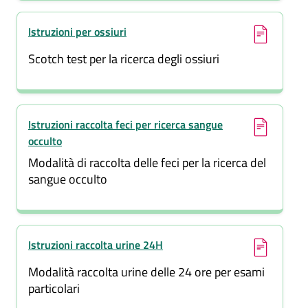
(si apre in una nuova finestra)
Istruzioni per ossiuri
Scotch test per la ricerca degli ossiuri
(si apre in una nuova finestra)
Istruzioni raccolta feci per ricerca sangue
occulto
Modalità di raccolta delle feci per la ricerca del
sangue occulto
(si apre in una nuova finestra)
Istruzioni raccolta urine 24H
Modalità raccolta urine delle 24 ore per esami
particolari