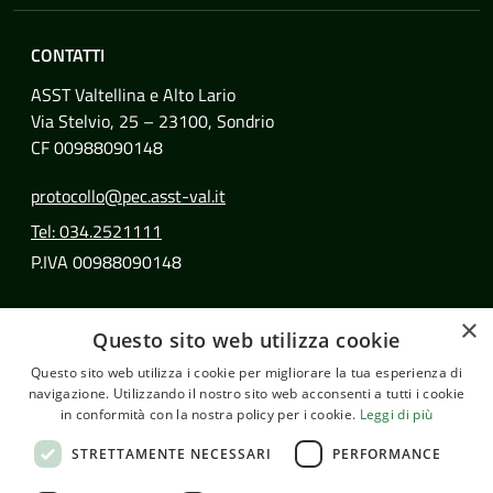
CONTATTI
ASST Valtellina e Alto Lario
Via Stelvio, 25 – 23100, Sondrio
CF 00988090148
protocollo@pec.asst-val.it
Tel: 034.2521111
P.IVA 00988090148
SEGUICI SU
×
Questo sito web utilizza cookie
Facebook
Instagram
Questo sito web utilizza i cookie per migliorare la tua esperienza di
navigazione. Utilizzando il nostro sito web acconsenti a tutti i cookie
in conformità con la nostra policy per i cookie.
Leggi di più
© Copyright 2026 - ASST Valtellina e Alto Lario
STRETTAMENTE NECESSARI
PERFORMANCE