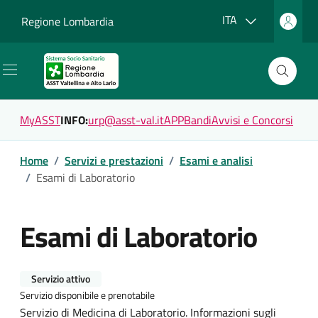
Vai ai contenuti
Vai al footer
Lingua attiva:
ITA
Regione Lombardia
MyASST
INFO:
urp@asst-val.it
APP
Bandi
Avvisi e Concorsi
Home
/
Servizi e prestazioni
/
Esami e analisi
/
Esami di Laboratorio
Esami di Laboratorio
Servizio attivo
Servizio disponibile e prenotabile
Servizio di Medicina di Laboratorio. Informazioni sugli