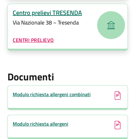
Centro prelievi TRESENDA
Via Nazionale 38 – Tresenda
CATEGORIA CORRELATA:
CENTRI PRELIEVO
Documenti
(si apre in una nuova finestra)
Modulo richiesta allergeni combinati
(si apre in una nuova finestra)
Modulo richiesta allergeni