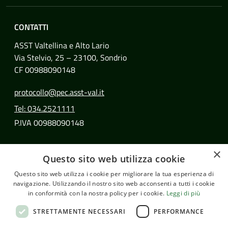
CONTATTI
ASST Valtellina e Alto Lario
Via Stelvio, 25 – 23100, Sondrio
CF 00988090148
protocollo@pec.asst-val.it
Tel: 034.2521111
P.IVA 00988090148
SEGUICI SU
×
Questo sito web utilizza cookie
Facebook
Instagram
Questo sito web utilizza i cookie per migliorare la tua esperienza di
navigazione. Utilizzando il nostro sito web acconsenti a tutti i cookie
in conformità con la nostra policy per i cookie.
Leggi di più
© Copyright 2026 - ASST Valtellina e Alto Lario
STRETTAMENTE NECESSARI
PERFORMANCE