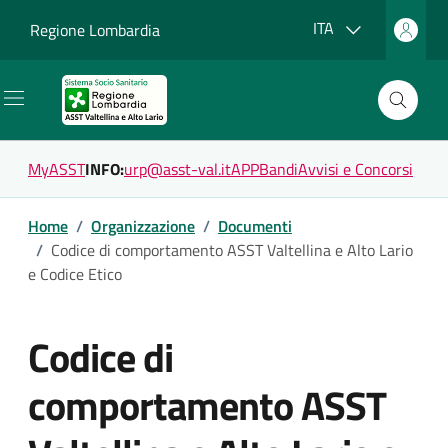
Vai ai contenuti
Vai al footer
Lingua attiva:
ITA
Regione Lombardia
MyASST
INFO:
urp@asst-val.it
APP
Bandi
Avvisi e Concorsi
Home
/
Organizzazione
/
Documenti
/
Codice di comportamento ASST Valtellina e Alto Lario
e Codice Etico
Codice di
comportamento ASST